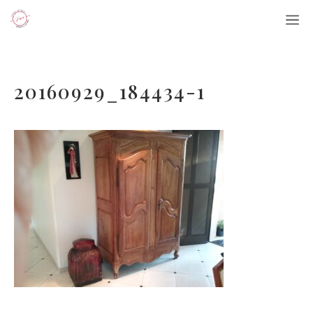
Aller
M
au
contenu
20160929_184434-1