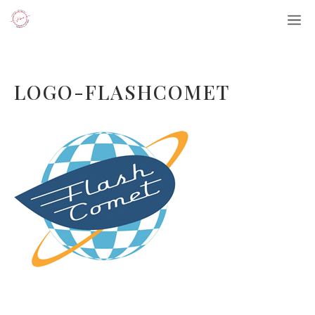
Aller
M
au
contenu
LOGO-FLASHCOMET